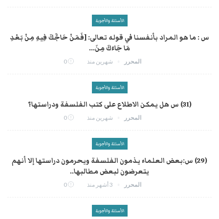
الأسئلة والأجوبة
س : ما هو المراد بأنفسنا في قوله تعالى: [فَمَنْ حَاجَّكَ فِيهِ مِنْ بَعْدِ
مَا جَاءَكَ مِنَ...
المحرر
شهرين منذ
0
الأسئلة والأجوبة
(31) س هل يمكن الاطلاع على كتب الفلسفة ودراستها؟
المحرر
شهرين منذ
0
الأسئلة والأجوبة
(29) س:بعض العلماء يذمون الفلسفة ويحرمون دراستها إلا أنهم
يتعرضون لبعض مطالبها..
المحرر
3 أشهر منذ
0
الأسئلة والأجوبة