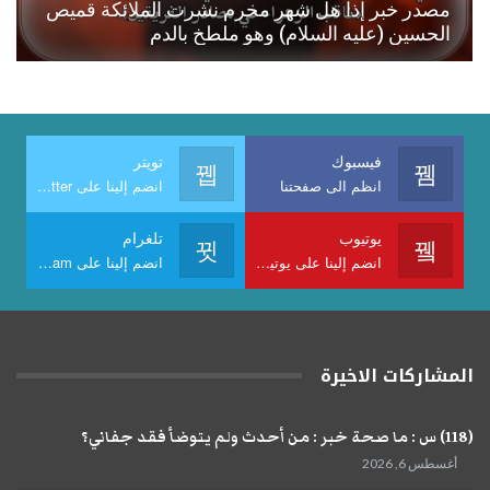
مصدر خبر إذا هل شهر محرم نشرت الملائكة قميص
الحسين (عليه السلام) وهو ملطخ بالدم
فيسبوك
تويتر
انظم الى صفحتنا
انضم إلينا على Twitter
يوتيوب
تلغرام
انضم إلينا على يوتيوب
انضم إلينا على Telegram
المشاركات الاخيرة
(118) س : ما صحة خبر : من أحدث ولم يتوضأ فقد جفاني؟
أغسطس 6, 2026