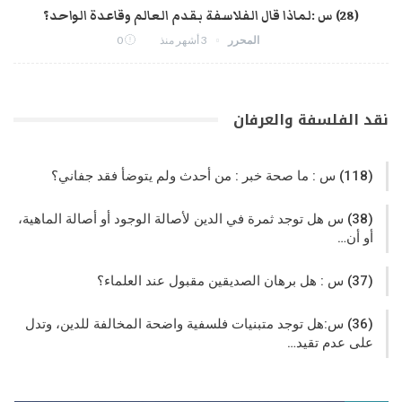
(28) س :لماذا قال الفلاسفة بقدم العالم وقاعدة الواحد؟
المحرر
3 أشهر منذ
0
نقد الفلسفة والعرفان
(118) س : ما صحة خبر : من أحدث ولم يتوضأ فقد جفاني؟
(38) س هل توجد ثمرة في الدين لأصالة الوجود أو أصالة الماهية،
أو أن…
(37) س : هل برهان الصديقين مقبول عند العلماء؟
(36) س:هل توجد متبنيات فلسفية واضحة المخالفة للدين، وتدل
على عدم تقيد…