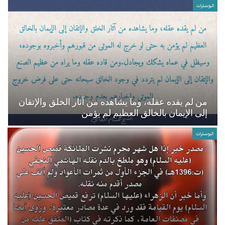
البوسترات
من لم يقده عقله، وما يشاهده من آثار الخلق والإتقان
إلى الإيمان بالخالق العظيم لم يؤمن
البوسترات