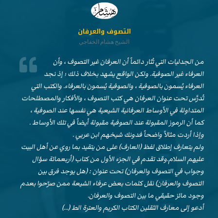
التصوف والعرفان
الشيخ هشام الخفاجي
من الجدليات التي تُثار دائماً أن العرفان غير التصوف ، وأن
العرفاء غير الصوفية. ولكن الواقع يشهد بخلاف ذلك ؛ إذ نجد
العرفاء يُسمون بالصوفية ، والصوفية يُسمون بالعرفاء. والكتب التي
تُدرَّس تحت عنوان العرفان هي كتب التصوف ، والأفكار والمصطلحات
المتداولة في الأوساط العرفانية الشيعية هي نفسها عند الصوفية ،
كما أن الرموز المقبولة عند الصوفية مقبولة أيضاً في تلك الأوساط .
وإذا أردت مثالاً واضحاً فدونك شيخهم ابن عربي .
ولم يتعارف إطلاق لفظ (العارف) على من يتقيد بما روي عن أهل البيت
عليهم السلام.وقد تقدم في الجزء الأول من كتاب (أربعمائة سؤال
وجواب في التصوف والعرفان) تحت عنوان : (هل يوجد فرق بين
التصوف والعرفان) نقل كلمات بعض عرفاء الشيعة ممن صرّحوا بعدم
وجود مائز حقيقي ما بين التصوف والعرفان.
أدعو إلى معارف الثقلين الكتاب الكريم والعترة الط (…)