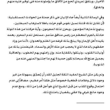
الأخيار ، ويتفق لمريدي الحج من الآفاق ما يؤملونه منه على توفير عليه منهم
واتفاق).
وفي الرسالة الثانية أيضاً جاء الإتيان على ذكر جملة من الحوادث المستقبلية :
(أن تقابل لذلك فتنة تسبل نفوس قوم حرثت باطلا لاسترهاب المبطلين ،
يبتهج لذمارها المؤمنون ، ويحزن لذلك المجرمون ، وآية حركتنا من هذه اللوثة
حادثة بالجرم المعظم من رجس منافق مذمم ، مستحل للدم المحرم ، يعمد
بكيده أهل الإيمان ولا يبلغ بذلك غرضه من الظلم والعدوان ، لأننا من وراء
حفظهم بالدعاء الذي لا يحجب عن ملك الأرض والسماء ، فليطمئن بذلك من
أوليائنا القلوب ، وليثقوا بالكفاية منه ، وإن راعتهم بهم الخطوب ، والعاقبة
بجميل صنع الله سبحانه تكون حميدة لهم ما اجتنبوا المنهي عنه من
الذنوب).
ولم يكن مثل الشيخ المفيد الثقة الجليل القدر أن يُصدِّق بسهولة من غير
وجود دلائل وعلامات قطعية خصوصاً مثل هكذا أمر عظيم ، مضافاً إلى عدم
احتمال وقوع الكذب من قِبل الشيخ الذي هو أجل قدرا من ذلك ، ومع عدم
وجود مانع شرعي ولا عقلي يقضيان بامتناع ذلك.
ــــــــــــــــــــــــــــــــــــــــــــــــــــــــ