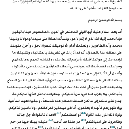
الشيخ المفيد ، أبي عبد الله محمد بن محمد بن النعمان أدام الله إعزازه ، من
مستودع العهد المأخوذ على العباد .
بسم الله الرحمن الرحيم
أما بعد : سلام عليك أيها الولي المخلص في الدين ، المخصوص فينا باليقين
فإنا نحمد إليك الله الذي لا إله إلا هو ، ونسأله الصلاة على سيدنا ومولانا ونبينا
محمد وآله الطاهرين ، ونعلمك أدام الله توفيقك لنصرة الحق ، وأجزل مثوبتك
على نطقك عنا بالصدق : أنه قد أذن لنا في تشريفك بالمكاتبة ، وتكليفك ما
تؤديه عنا إلى موالينا قبلك ، أعزهم الله بطاعته ، وكفاهم المهم برعايته لهم
وحراسته ، فقف أيدك الله بعونه على أعدائه المارقين من دينه على ما أذكره ،
وأعمل في تأديته إلى من تسكن إليه بما نرسمه إن شاء الله . نحن وإن كنا ناوين
بمكاننا النائي عن مساكن الظالمين ، حسب الذي أراناه الله تعالى لنا من الصلاح
ولشيعتنا المؤمنين في ذلك ما دامت دولة الدنيا للفاسقين ، فإنا نحيط علما
بأنبائكم ، ولا يعزب عنا شيء من أخباركم ، ومعرفتنا بالذل الذي أصابكم مذ
جنح كثير منكم إلى ما كان السلف الصالح عنه شاسعاً ، ونبذوا العهد المأخوذ
وراء ظهورهم كأنهم لا يعلمون . أنا غير مهملين لمراعاتكم ، ولا ناسين لذكركم ،
)
[2]
(
)
[1]
(
ولولا ذلك لنزل بكم اللأواء
أو اصطلمكم
الأعداء فاتقوا الله جل جلاله
)
[4]
(
)
[3]
(
وظاهرونا على انتياشكم
من فتنة قد أنافت
عليكم يهلك فيها من حم
)
[6]
(
)
[5]
(
أجله
ويحمى عنها من أدرك أمله ، وهي أمارة لأزوف
حركتنا ومباثتكم