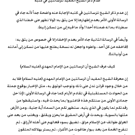
عدم ذكر الشيخ المفيد للرسالتين في كتبه
إن عدم ذكر الشيخ للرسالتين في كتبه الإجابة عنه واضحة جداً لأنه جاء في
الرسالة الأولى الأمر بعدم إظهارها إلا من يثق به : (ولا تظهر على خطنا الذي
سطرناه بما له ضمناه أحدا ! وأد ما فيه إلى من تسكن إليه).
وأيضاً في الرسالة الثانية جاء الأمر بعدم الإخفاء إلا في خصوص من يثق به :
(فاخفه عن كل أحد ، واطوه واجعل له نسخة يطلع عليها من تسكن إلى أمانته
من أوليائنا).
كيف عرف الشيخ أن الرسالتين من الإمام المهدي (عليه السلام)
إن معرفة الشيخ المفيد أن الرسالتين من الإمام المهدي (عليه السلام) فلا بد
من خلال وجود قرائن تدل على ذلك وتوجب الوثوق به ، مثل الإخبار بوقوع جملة
من الحوادث المستقبلية في تقادم الأيام كما جاء في الرسالة الأولى : (إذا حل
جمادى الأولى من سنتكم هذه فاعتبروا بما يحدث فيه ، واستيقظوا من
رقدتكم لما يكون في الذي يليه . ستظهر لكم من السماء آية جلية ، ومن الأرض
مثلها بالسوية ، ويحدث في أرض المشرق ما يحزن ويقلق ، ويغلب من بعد على
العراق طوائف عن الإسلام مراق ، تضيق بسوء فعالهم على أهله الأرزاق ، ثم
تنفرج الغمة من بعد ببوار طاغوت من الأشرار ، ثم يستر بهلاكه المتقون