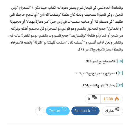
والعلامة المجلسي في البحار شرح بعض مفردات الكتاب حيث ذكر : (“الشمراخ” رأس
الجبل ، وفي العبارة تصحيف ولعله كان هكذا “وشفعنا لك الآن” أي لنجح حاجتك التي
طلبت “في مستقر لنا” أي مخيم تنصب لنا في رأس جبل “من مفازة بهماء” أي مجهولة
“والغماليل” جمع الغملول بالضم وهو الوادي أو الشجر أو كل مجتمع أظلم وتراكم
من شجر أو غمام أو ظلمة “والسباريت” جمع السبروت بالضم ، وهو القفر لا نبات فيه ،
والفقير ولعل الأخير أنسب و “أبسلت فلانا” أسلمته للهلكة و “اللوثة” بالضم الاسترخاء
والبطؤ).بحار الأنوار،ج53،ص178.
[10]
) الاحتجاج،ج2،ص324.
[11]
) الخرائج والجرائح،ج2،ص902.
[12]
) بحار الأنوار،ج53،ص174.
0
1٬138
شارك
Facebook
Twitter