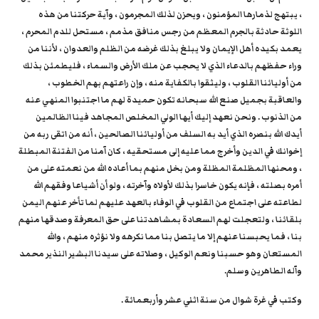
، يبتهج لذمارها المؤمنون ، ويحزن لذلك المجرمون ، وآية حركتنا من هذه
اللوثة حادثة بالجرم المعظم من رجس منافق مذمم ، مستحل للدم المحرم ،
يعمد بكيده أهل الإيمان ولا يبلغ بذلك غرضه من الظلم والعدوان ، لأننا من
وراء حفظهم بالدعاء الذي لا يحجب عن ملك الأرض والسماء ، فليطمئن بذلك
من أوليائنا القلوب ، وليثقوا بالكفاية منه ، وإن راعتهم بهم الخطوب ،
والعاقبة بجميل صنع الله سبحانه تكون حميدة لهم ما اجتنبوا المنهي عنه
من الذنوب . ونحن نعهد إليك أيها الولي المخلص المجاهد فينا الظالمين
أيدك الله بنصره الذي أيد به السلف من أوليائنا الصالحين ، أنه من اتقى ربه من
إخوانك في الدين وأخرج مما عليه إلى مستحقيه ، كان آمنا من الفتنة المبطلة
، ومحنها المظلمة المظلة ومن بخل منهم بما أعاده الله من نعمته على من
أمره بصلته ، فإنه يكون خاسرا بذلك لأولاه وآخرته ، ولو أن أشياعا وفقهم الله
لطاعته على اجتماع من القلوب في الوفاء بالعهد عليهم لما تأخر عنهم اليمن
بلقائنا ، ولتعجلت لهم السعادة بمشاهدتنا على حق المعرفة وصدقها منهم
بنا ، فما يحبسنا عنهم إلا ما يتصل بنا مما نكرهه ولا نؤثره منهم ، والله
المستعان وهو حسبنا ونعم الوكيل ، وصلاته على سيدنا البشير النذير محمد
وآله الطاهرين وسلم.
وكتب في غرة شوال من سنة اثني عشر وأربعمائة .