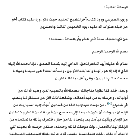
الرسالة الثانية :
وروى الطبرسي ورود كتاب آخر للشيخ المفيد حيث ذكر : ورد عليه كتاب آخر
من قبله صلوات الله عليه ، يوم الخميس الثالث والعشرين
من ذي الحجة ، سنة اثني عشر وأربعمائة . نسخته :
بسم الله الرحمن الرحيم
سلام الله عليك أيها الناصر للحق ، الداعي إليه بكلمة الصدق ، فإنا نحمد الله إليك
الذي لا إله إلا هو ، إلهنا وإله آبائنا الأولين ، ونسأله الصلاة على سيدنا ومولانا
محمد خاتم النبيين ، وعلى أهل بيته الطاهرين .
وبعد : فقد كنا نظرنا مناجاتك عصمك الله بالسبب الذي وهبه الله لك من
أوليائه ، وحرسك به من كيد أعدائه ، وشفعنا ذلك الآن من مستقر لنا ينصب
)
[9]
(
في شمراخ
، من بهماء صرنا إليه آنفا من غماليل ألجأنا إليه السباريت من
الإيمان ، ويوشك أن يكون هبوطنا إلى صحصح من غير بعد من الدهر ولا تطاول
من الزمان ويأتيك نبأ منا بما يتجدد لنا من حال ، فتعرف بذلك ما نعتمده من
الزلفة إلينا بالأعمال ، والله موفقك لذلك برحمته ، فلتكن حرسك الله بعينه التي
لا تنام أن تقابل لذلك فتنة تسبل نفوس قوم حرثت باطلا لاسترهاب المبطلين