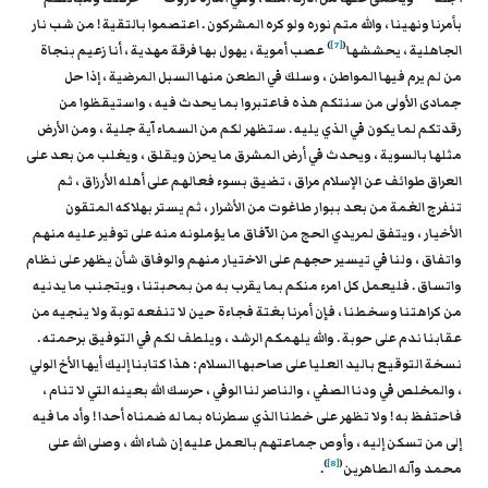
بأمرنا ونهينا ، والله متم نوره ولو كره المشركون . اعتصموا بالتقية ! من شب نار
)
[7]
(
الجاهلية ، يحششها
عصب أموية ، يهول بها فرقة مهدية ، أنا زعيم بنجاة
من لم يرم فيها المواطن ، وسلك في الطعن منها السبل المرضية ، إذا حل
جمادى الأولى من سنتكم هذه فاعتبروا بما يحدث فيه ، واستيقظوا من
رقدتكم لما يكون في الذي يليه . ستظهر لكم من السماء آية جلية ، ومن الأرض
مثلها بالسوية ، ويحدث في أرض المشرق ما يحزن ويقلق ، ويغلب من بعد على
العراق طوائف عن الإسلام مراق ، تضيق بسوء فعالهم على أهله الأرزاق ، ثم
تنفرج الغمة من بعد ببوار طاغوت من الأشرار ، ثم يستر بهلاكه المتقون
الأخيار ، ويتفق لمريدي الحج من الآفاق ما يؤملونه منه على توفير عليه منهم
واتفاق ، ولنا في تيسير حجهم على الاختيار منهم والوفاق شأن يظهر على نظام
واتساق . فليعمل كل امرء منكم بما يقرب به من بمحبتنا ، ويتجنب ما يدنيه
من كراهتنا وسخطنا ، فإن أمرنا بغتة فجاءة حين لا تنفعه توبة ولا ينجيه من
عقابنا ندم على حوبة . والله يلهمكم الرشد ، ويلطف لكم في التوفيق برحمته .
نسخة التوقيع باليد العليا على صاحبها السلام : هذا كتابنا إليك أيها الأخ الولي
، والمخلص في ودنا الصفي ، والناصر لنا الوفي ، حرسك الله بعينه التي لا تنام ،
فاحتفظ به ! ولا تظهر على خطنا الذي سطرناه بما له ضمناه أحدا ! وأد ما فيه
إلى من تسكن إليه ، وأوص جماعتهم بالعمل عليه إن شاء الله ، وصلى الله على
)
[8]
(
محمد وآله الطاهرين
.