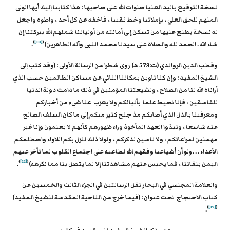
نسخة التوقيع باليد العليا صلوات الله على صاحبها : هذا كتابنا إليك أيها الولي
الملهم للحق العلي ، بإملائنا وخط ثقتنا ، فاخفه عن كل أحد ، واطوه واجعل
له نسخة يطلع عليها من تسكن إلى أمانته من أوليائنا شملهم الله ببركتنا إن
)
[10]
(
شاء الله . الحمد لله والصلاة على سيدنا محمد النبي وآله الطاهرين)
.
وقطب الدين الرواندي (ت:573 ه‍) روى شطرا من الرسالة الأولى : (وقد كتب إلى
الشيخ المفيد : وإن كنا ثاوين بمكاننا النائي عن مساكن الظالمين حسب الذي
أراناه الله لنا من الصلاح ، ولشيعتنا المؤمنين في ذلك ما دامت دولة الدنيا
للفاسقين ، فإنا نحيط علما بأنبائكم ولا يعزب عنا شيء من أخباركم
ومعرفتنا بالذل الذي أصابكم مذ جنح كثير منكم إلى ما كان السلف الصالح
عنه شاسعا ، ونبذوا العهد المأخوذ وراء ظهورهم كأنهم لا يعلمون وإنا غير
مهملين لمراعاتكم ، ولا ناسين لذكركم ، ولولا ذلك لنزل بكم اللاواء واصطلمكم
الأعداء . . .ولو أن أشياعنا وفقهم الله لطاعته على اجتماع القلوب لما تأخر عنهم
)
[11]
(
اليمن بلقائنا ، فما يحبس عنهم مشاهدتنا إلا لما يتصل بنا مما نكرهه)
.
والعلامة المجلسي في البحار نقل الرسالتين في الجزء الثالث والخمسين عن
كتاب الاحتجاج تحت عنوان : (فيما خرج من الناحية المقدسة للشيخ المفيد)
)
[12]
(
.