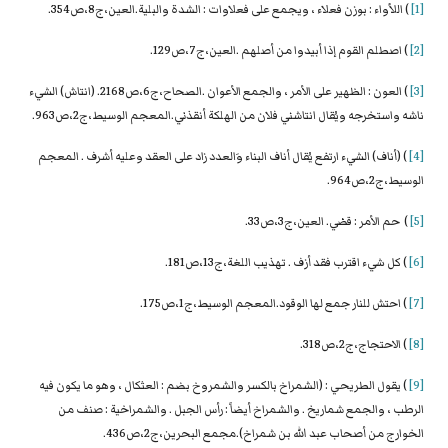
[1]
) اللأواء : بوزن فعلاء ، ويجمع على فعلاوات : الشدة والبلية.العين،ج8،ص354.
[2]
) اصطلم القوم إذا أبيدوا من أصلهم .العين،ج7،ص129.
[3]
) العون : الظهير على الأمر ، والجمع الأعوان .الصحاح،ج6،ص2168. (انتاش) الشيء
ناشه واستخرجه ويُقال انتاشني فلان من الهلكة أنقذني.المعجم الوسيط،ج2،ص963.
[4]
) (أناف) الشيء ارتفع يُقال أناف البناء وَالعدد زاد على العقد وعليه أشرف . المعجم
الوسيط،ج2،ص964.
[5]
) حم الأمر : قضي. العين،ج3،ص33.
[6]
) كل شيء اقترب فقد أزف . تهذيب اللغة،ج13،ص181.
[7]
) احتش للنار جمع لها الوقود.المعجم الوسيط،ج1،ص175.
[8]
) الاحتجاج،ج2،ص318.
[9]
) يقول الطريحي : (الشمراخ بالكسر والشمروخ بضم : العثكال ، وهو ما يكون فيه
الرطب ، والجمع شماريخ . والشمراخ أيضاً : رأس الجبل . والشمراخية : صنف من
الخوارج من أصحاب عبد الله بن شمراخ).مجمع البحرين،ج2،ص436.